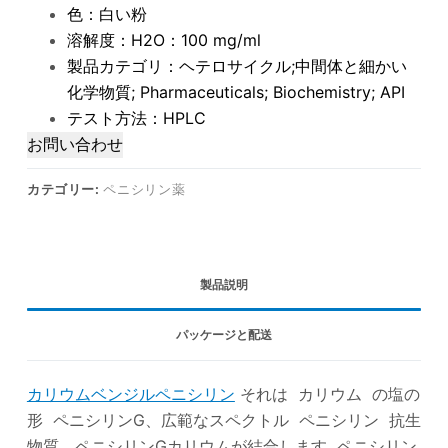
色：白い粉
溶解度：H2O：100 mg/ml
製品カテゴリ：ヘテロサイクル;中間体と細かい
化学物質; Pharmaceuticals; Biochemistry; API
テスト方法：HPLC
お問い合わせ
カテゴリー:
ペニシリン薬
製品説明
パッケージと配送
カリウムベンジルペニシリン
それは カリウム の塩の
形 ペニシリンG、広範なスペクトル ペニシリン 抗生
物質。ペニシリンGカリウムが結合します ペニシリン