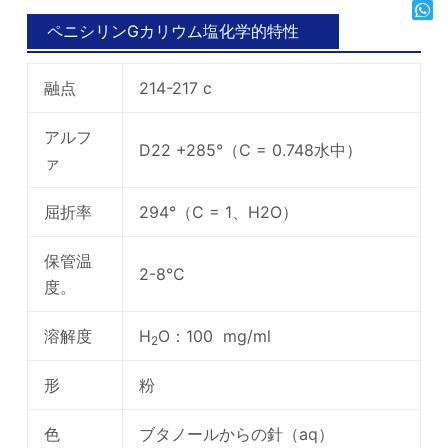
ペニシリンGカリウム塩化学的特性
融点
214-217 c
アルフ
D22 +285°（C = 0.748水中）
ァ
屈折率
294°（C = 1、H2O）
保管温
2-8°C
度。
溶解度
H
O：100 mg/ml
2
形
粉
色
ブタノールからの針（aq）