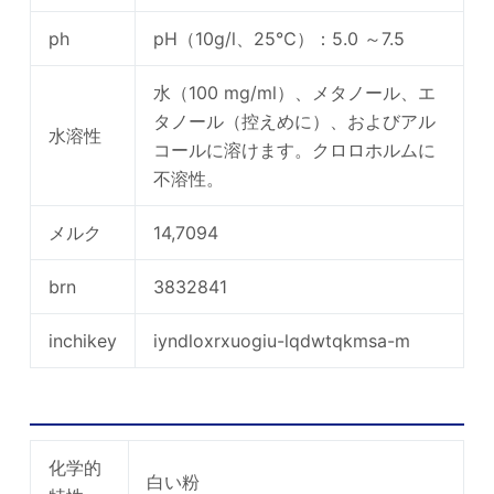
ph
pH（10g/l、25℃）：5.0 ～7.5
水（100 mg/ml）、メタノール、エ
タノール（控えめに）、およびアル
水溶性
コールに溶けます。クロロホルムに
不溶性。
メルク
14,7094
brn
3832841
inchikey
iyndloxrxuogiu-lqdwtqkmsa-m
ペニシリンGカリウム塩の使用と合成
化学的
白い粉