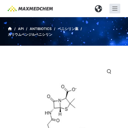
コ
ン
テ
ン
/
API
/
ANTIBIOTICS
/
ペニシリン薬
/
カリウムベンジルペニシリン
ツ
へ
ス
キ
ッ
プ