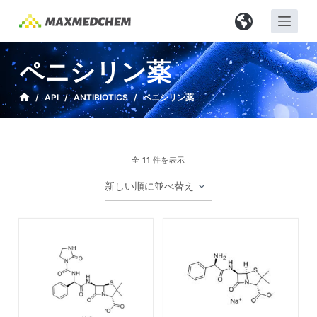
コ
ン
テ
ペニシリン薬
ン
ツ
/
API
/
ANTIBIOTICS
/
ペニシリン薬
へ
ス
キ
全 11 件を表示
ッ
プ