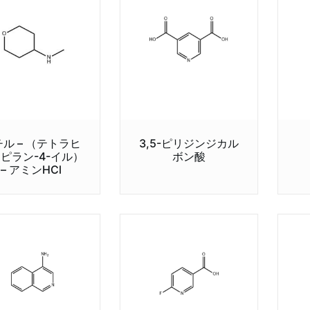
ル – （テトラヒ
3,5-ピリジンジカル
ピラン-4-イル）
ボン酸
– アミンHCl