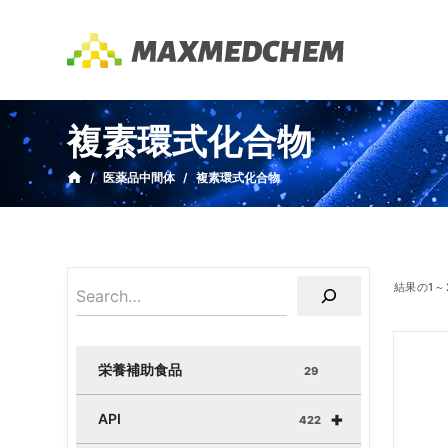
コ
ン
テ
ン
ツ
複素環式化合物
へ
ス
/
医薬品中間体
/
複素環式化合物
キ
ッ
プ
結果の1～
栄養補助食品
29
+
API
422