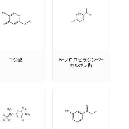
コジ酸
5-クロロピラジン-2-
カルボン酸