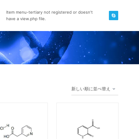
Item menu-tertiary not registered or doesn't
have a view.php file.