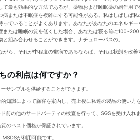
して最も効果的な方法であるが、薬物および睡眠薬の副作用で
つ病または不眠症を複雑にする可能性がある。私はしばしば私
持っていることがよくあります。あなたがあなたのエネルギー
症または睡眠の質を低くした場合、あなたは寝る前に100~200
物と組み合わせることができます。ナチュローパスの。
ながら、それが中程度の鬱病であるならば、それは状態を改善する
ちの利点は何ですか？
リーサンプルを供給することができます。
業的知識によって顧客を案内し、売上後に私達の製品の使い方
ード前の他のサードパーティの検査を行って、SGSを受け入れ
品質のベスト価格が保証されています。
S：MSDSが利用可能です。