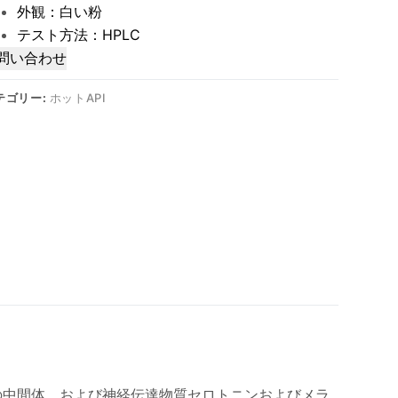
外観：白い粉
テスト方法：HPLC
問い合わせ
テゴリー:
ホットAPI
天然の中間体、および神経伝達物質セロトニンおよびメラ