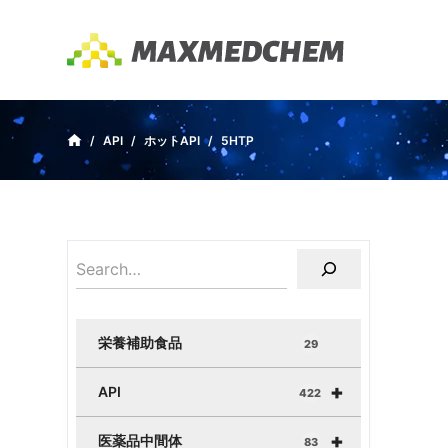
コ
ン
テ
ン
ツ
/
API
/
ホットAPI
/
5HTP
へ
ス
キ
ッ
プ
栄養補助食品
29
+
API
422
+
医薬品中間体
83