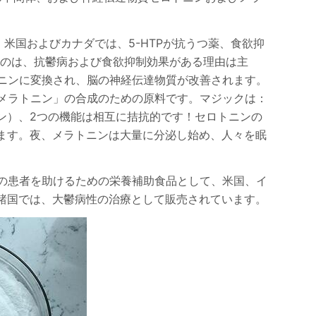
。米国およびカナダでは、5-HTPが抗うつ薬、食欲抑
いるのは、抗鬱病および食欲抑制効果がある理由は主
トニンに変換され、脳の神経伝達物質が改善されます。
が「メラトニン」の合成のための原料です。マジックは：
ン）、2つの機能は相互に拮抗的です！セロトニンの
ます。夜、メラトニンは大量に分泌し始め、人々を眠
症の患者を助けるための栄養補助食品として、米国、イ
国では​​、大鬱病性の治療として販売されています。