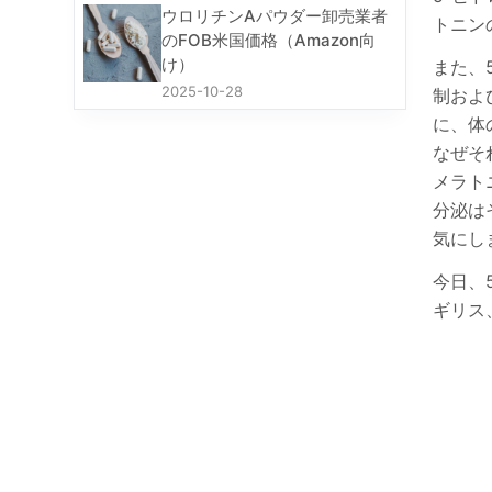
ウロリチンAパウダー卸売業者
トニン
のFOB米国価格（Amazon向
け）
また、
2025-10-28
制およ
に、体
なぜそ
メラト
分泌は
気にし
今日、
ギリス