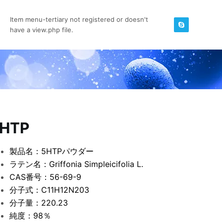
Item menu-tertiary not registered or doesn't
have a view.php file.
HTP
製品名：5HTPパウダー
ラテン名：Griffonia Simpleicifolia L.
CAS番号：56-69-9
分子式：C11H12N203
分子量：220.23
純度：98％