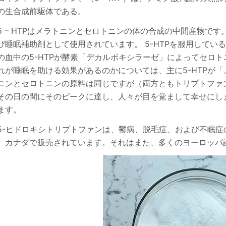
の生合成前駆体である。
5 – HTPはメラトニンとセロトニンの体の合成の中間産物です
び睡眠補助剤として使用されています。 5-HTPを服用して
の血中の5-HTPが酵素「デカルボキシラーゼ」によってセロ
れが睡眠を助ける効果があるのか​​については、主に5-HTP
ニンとセロトニンの原料は同じですが（両方ともトリプトファ
その日の間にそのピークに達し、人々が目を覚まして幸せにし
ます。
5-ヒドロキシトリプトファンは、鬱病、脱毛症、および不眠
、カナダで販売されています。それはまた、多くのヨーロッパ諸