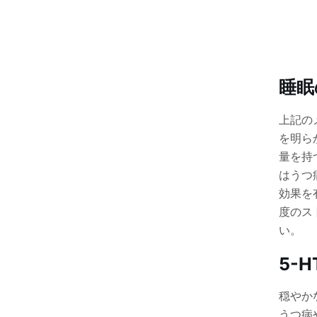
睡眠
上記の
を明ら
量を持
はうつ
効果を有
度のス
い。
5-
穏やか
うつ病