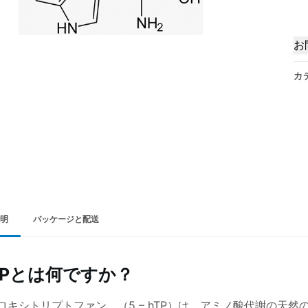
お
カ
明
パッケージと配送
TPとは何ですか？
ドロキシトリプトファン、（5 – hTP）は、アミノ酸代謝の