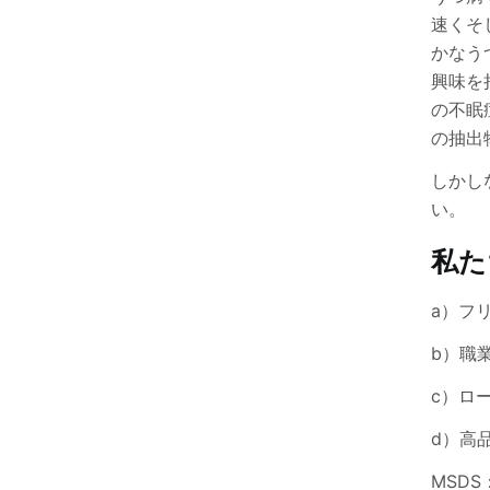
速くそ
かなう
興味を
の不眠
の抽出
しかし
い。
私た
a）フ
b）職
c）ロ
d）高
MSD