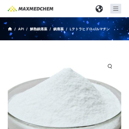
コ
ン
テ
ン
/
API
/
解熱鎮痛薬
/
鎮痛薬
/
Lテトラヒドロパルマチン
ツ
へ
ス
キ
ッ
プ