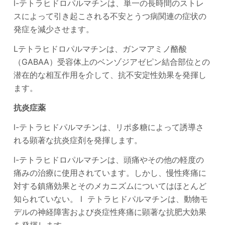
l-テトラヒドロパルマチンは、単一の長時間のストレ
スによって引き起こされる不安とうつ病関連の症状の
発症を減少させます。
Lテトラヒドロパルマチンは、ガンマアミノ酪酸
（GABAA）受容体上のベンゾジアゼピン結合部位との
潜在的な相互作用を介して、抗不安定性効果を発揮し
ます。
抗炎症薬
l-テトラヒドパルマチンは、リポ多糖によって誘導さ
れる顕著な抗炎症剤を発揮します。
l-テトラヒドロパルマチンは、頭痛やその他の軽度の
痛みの治療に使用されています。しかし、慢性疼痛に
対する鎮痛効果とそのメカニズムについてはほとんど
知られていない。 l テトラヒドパルマチンは、動物モ
デルの神経障害および炎症性疼痛に顕著な抗肥大効果
を発揮します。