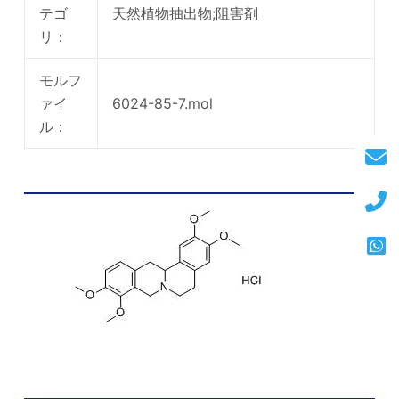
テゴ
天然植物抽出物;阻害剤
リ：
モルフ
ァイ
6024-85-7.mol
ル：
テトラヒドパルマチンHCl化学構造
コリダリスB化学的特性