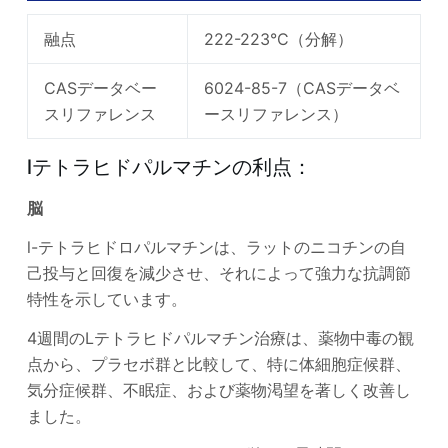
融点
222-223°C（分解）
CASデータベー
6024-85-7（CASデータベ
スリファレンス
ースリファレンス）
lテトラヒドパルマチンの利点：
脳
l-テトラヒドロパルマチンは、ラットのニコチンの自
己投与と回復を減少させ、それによって強力な抗調節
特性を示しています。
4週間のLテトラヒドパルマチン治療は、薬物中毒の観
点から、プラセボ群と比較して、特に体細胞症候群、
気分症候群、不眠症、および薬物渇望を著しく改善し
ました。